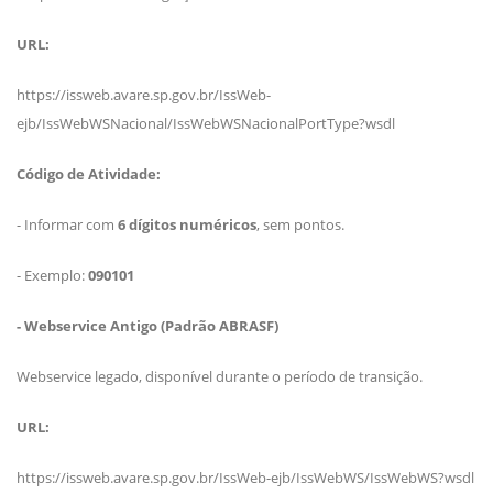
URL:
https://issweb.avare.sp.gov.br/IssWeb-
ejb/IssWebWSNacional/IssWebWSNacionalPortType?wsdl
Código de Atividade:
- Informar com
6 dígitos numéricos
, sem pontos.
- Exemplo:
090101
- Webservice Antigo (Padrão ABRASF)
Webservice legado, disponível durante o período de transição.
URL:
https://issweb.avare.sp.gov.br
/IssWeb-ejb/IssWebWS/IssWebWS?wsdl