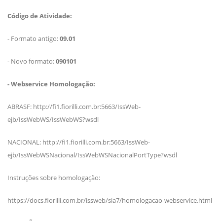
Código de Atividade:
- Formato antigo:
09.01
- Novo formato:
090101
- Webservice Homologação:
ABRASF: http://fi1.fiorilli.com.br:5663/IssWeb-
ejb/IssWebWS/IssWebWS?wsdl
NACIONAL: http://fi1.fiorilli.com.br:5663/IssWeb-
ejb/IssWebWSNacional/IssWebWSNacionalPortType?wsdl
Instruções sobre homologação:
https://docs.fiorilli.com.br/issweb/sia7/homologacao-webservice.html